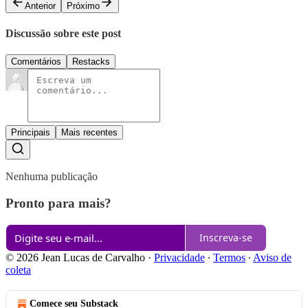
Anterior
Próximo
Discussão sobre este post
Comentários
Restacks
Principais
Mais recentes
Nenhuma publicação
Pronto para mais?
Inscreva-se
© 2026 Jean Lucas de Carvalho
·
Privacidade
∙
Termos
∙
Aviso de
coleta
Comece seu Substack