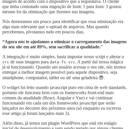
imagem de acordo com o dispositivo que a requisitava. O cliente
que tinha contratado uma migração de Ionic 1 para Ionic 3 gostou
mesmo foi da otimização que fizemos nas imagens.
Nós demoramos um pouco para identificar que essa otimização era
algo mais relevante que o upload de arquivos. Mas quando
percebemos, pivotamos tudo em poucos dias.
“Agora nós te ajudamos a otimizar o carregamento das imagens
do seu site em até 89%, sem sacrificar a qualidade."
A integração é muito simples, basta importar nosso script e alterar o
de suas imagens para
. A partir daí nossa mágica
src
data-fs-src
já tá funcionando. Quando um usuário acessar o seu site, nós iremos
entregar a melhor imagem possível para aquele dispositivo, seja
smartphone, computador, tablet ou até uma geladeira 😎.
O widget foi feito usando javascript puro em cima de web standards,
portanto ele funciona bem com os frameworks front-end mais
comuns da atualidade (React, Angular e Vue) e vai continuar
funcionando em cada um dos frameworks javascript que serão
lançados no decorrer dos próximos anos (só enquanto eu escrevia
esse artigo já foram lançados mais 3).
Além disso, já temos um plugin WordPress que está em estágio
inicial de desenvolvimento e vem sendo testado por alguns clientes