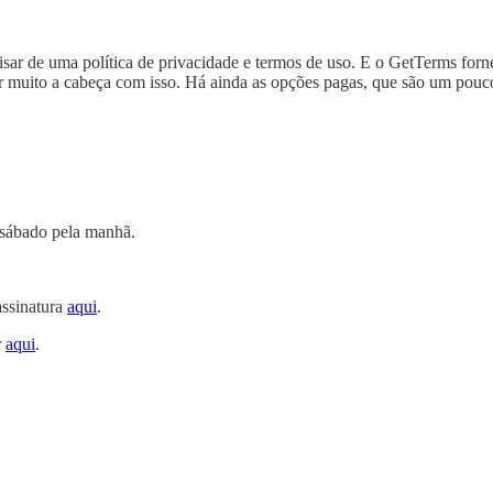
ar de uma política de privacidade e termos de uso. E o GetTerms forn
r muito a cabeça com isso. Há ainda as opções pagas, que são um pouc
o sábado pela manhã.
assinatura
aqui
.
r
aqui
.