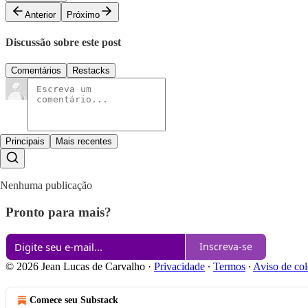
Anterior
Próximo
Discussão sobre este post
Comentários
Restacks
Principais
Mais recentes
Nenhuma publicação
Pronto para mais?
Inscreva-se
© 2026 Jean Lucas de Carvalho
·
Privacidade
∙
Termos
∙
Aviso de col
Comece seu Substack