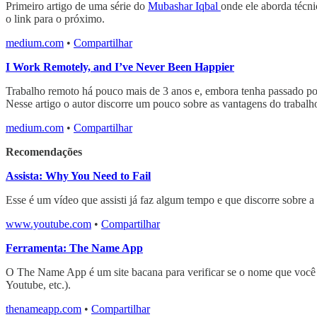
Primeiro artigo de uma série do
Mubashar Iqbal
onde ele aborda técni
o link para o próximo.
medium.com
•
Compartilhar
I Work Remotely, and I’ve Never Been Happier
Trabalho remoto há pouco mais de 3 anos e, embora tenha passado po
Nesse artigo o autor discorre um pouco sobre as vantagens do trabalh
medium.com
•
Compartilhar
Recomendações
Assista: Why You Need to Fail
Esse é um vídeo que assisti já faz algum tempo e que discorre sobre a
www.youtube.com
•
Compartilhar
Ferramenta: The Name App
O The Name App é um site bacana para verificar se o nome que você go
Youtube, etc.).
thenameapp.com
•
Compartilhar